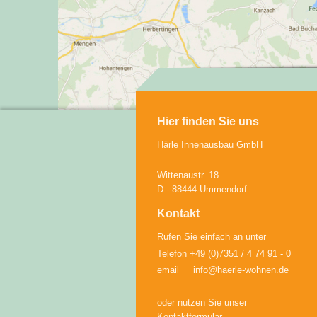
Hier finden Sie uns
Härle Innenausbau GmbH
Wittenaustr. 18
D - 88444 Ummendorf
Kontakt
Rufen Sie einfach an unter
Telefon +49 (0)7351 / 4 74 91 - 0
email info@haerle-wohnen.de
oder nutzen Sie unser
Kontaktformular.