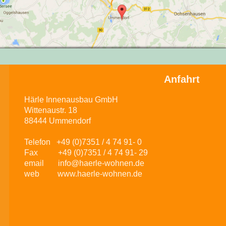
Anfahrt
Härle Innenausbau GmbH
Wittenaustr. 18
88444 Ummendorf
Telefon +49 (0)7351 / 4 74 91- 0
Fax +49 (0)7351 / 4 74 91- 29
email info@haerle-wohnen.de
web www.haerle-wohnen.de