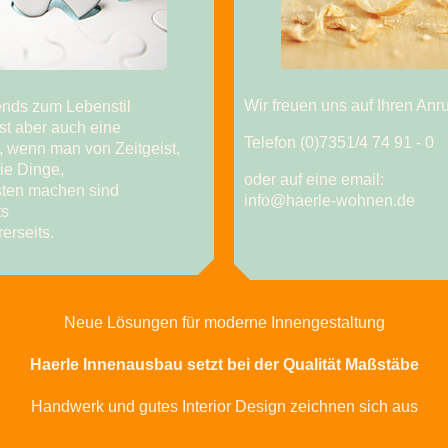
Wir freuen uns auf Ihren Anru
rends zum Lebenstil
st aber auch eine
Telefon (0)7351/4 74 91 - 0
, wenn man von Zeitgeist,
Die Dinge,
oder auf eine email:
isten machen sind
info@haerle-wohnen.de
ts
erseits.
Neue Lösungen für moderne Innengestaltung
Haerle Innenausbau setzt bei der Qualität Maßstäbe
Handwerk und gutes Interior Design zeichnen sich aus