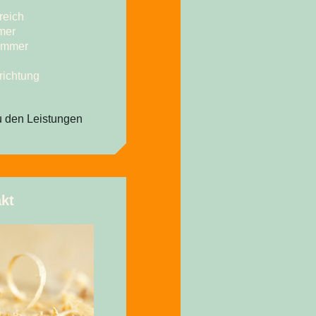
reich
mer
zimmer
richtung
u den Leistungen
kt