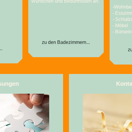
Wünschen und Bedürfnissen an.
-Wohnbe
- Esszim
- Schlaf
- Möbel
- Büroein
zu den Badezimmern...
..
z
sungen
Konta