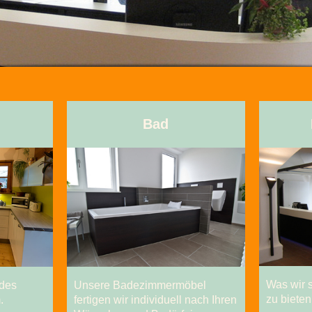
Bad
Was wir 
 des
Unsere Badezimmermöbel
zu biete
.
fertigen wir individuell nach Ihren