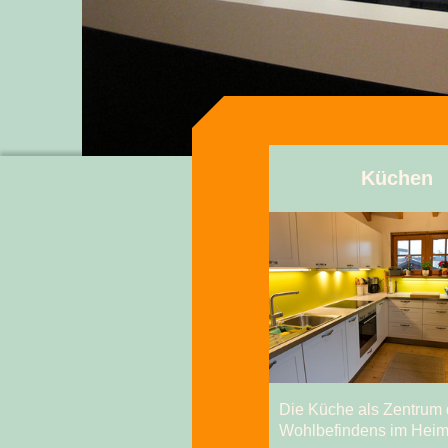
Küchen
Die Küche als Zentrum
Wohlbefindens im Heim