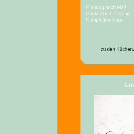
- Planung nach Maß
- Pünktliche Lieferung
- Komplettmontage
zu den Küchen.
Lö