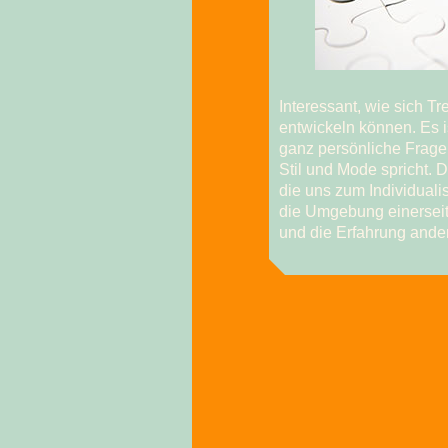
Interessant, wie sich T
entwickeln können. Es i
ganz persönliche Frage
Stil und Mode spricht. 
die uns zum Individual
die Umgebung einersei
und die Erfahrung ander